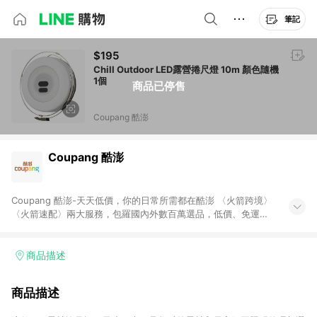
筆記
$195
Chill Outdoor LED露營捲尺燈 10m 顏色隨機
1個
商品已停售
Coupang 酷澎
Coupang 酷澎
Coupang 酷澎-天天低價，你的日常所需都在酷澎 〈火箭跨境〉
〈火箭速配〉兩大服務，包羅國內外數百萬選品，低價、免運，
隔日出貨直送到府。挑戰市場最低價，再享免運優惠，食品、保
健、美妝、母嬰、服飾等，快來選購。 WOW！會員 無條件免運
加入WOW會員告別湊免運，火箭速配、火箭跨境優質選品不限金
商品描述
額快速配送，想買就能買。
商品描述