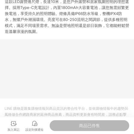
這款LED露營捲尺燈，長達10米，是您戶外露營和居家氛圍照明的理想選
擇。採用Type-C充電設計，內置1800mAh大容量電池，讓您無需頻繁更
換電池，享受持久的照明體驗。燈條具備IP66防水等級，整機IPX4防
水，無懼戶外潮濕環境。亮度可在80-250流明之間調節，提供多種照明
模式，滿足不同場景需求。無論是營地照明還是節日裝飾，它都能輕鬆營
造溫馨浪漫的氛圍。
LINE 購物是匯集購物情報與商品資訊的整合性平台，並依購物情報中的趨勢與
風格做合作網路商家的延伸商品推薦，商品資料更新會有時間差，請務必點擊
商品至各合作網路商家，確認現售價與購物條件，一切資訊以合作廠商網頁為
商品已停售
準。
加入筆記
設定到價通知