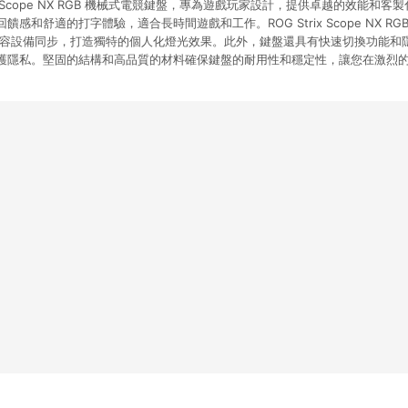
Strix Scope NX RGB 機械式電競鍵盤，專為遊戲玩家設計，提供卓越的效能
和舒適的打字體驗，適合長時間遊戲和工作。ROG Strix Scope NX RGB 鍵
他相容設備同步，打造獨特的個人化燈光效果。此外，鍵盤還具有快速切換功能和
護隱私。堅固的結構和高品質的材料確保鍵盤的耐用性和穩定性，讓您在激烈