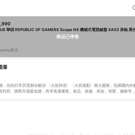
,990
ASUS 華碩 REPUBLIC OF GAMERS Scope NX 機械式電競鍵盤
商品已停售
upang 酷澎
 酷澎
天天低價，你的日常所需都在酷澎 〈火箭跨境〉〈火箭速配〉兩大服務，包羅國內
送到府。挑戰市場最低價，再享免運優惠，食品、保健、美妝、母嬰、服飾等
免運 加入WOW會員告別湊免運，火箭速配、火箭跨境優質選品不限金額快速配