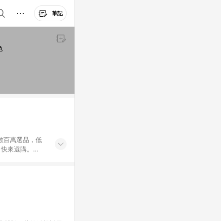
筆記
 XA02 茶軸 黑色
外數百萬選品，低
，快來選購。
送，想買就能買。