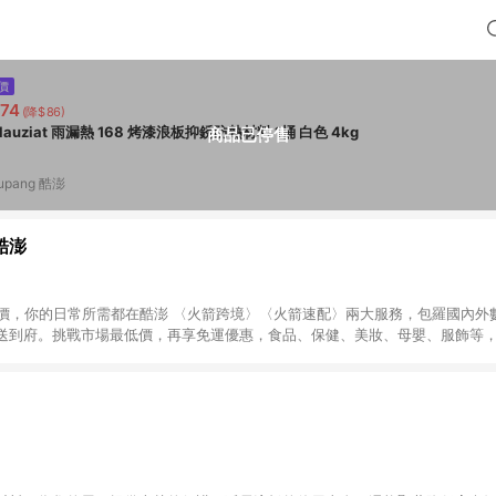
價
74
(降$86)
Holauziat 雨漏熱 168 烤漆浪板抑銹防熱材料 1桶 白色 4kg
商品已停售
upang 酷澎
 酷澎
天天低價，你的日常所需都在酷澎 〈火箭跨境〉〈火箭速配〉兩大服務，包羅國內
送到府。挑戰市場最低價，再享免運優惠，食品、保健、美妝、母嬰、服飾等
免運 加入WOW會員告別湊免運，火箭速配、火箭跨境優質選品不限金額快速配