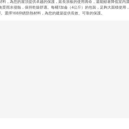
防熱材料，為您的屋頂提供卓越的保護，延長浪板的使用壽命，還能顯著降低室內
免受雨水侵蝕，保持乾燥舒適。每桶1加侖（4公斤）的包裝，足夠大面積使用
擇。選擇168抑銹防熱材料，為您的建築提供長效、可靠的保護。