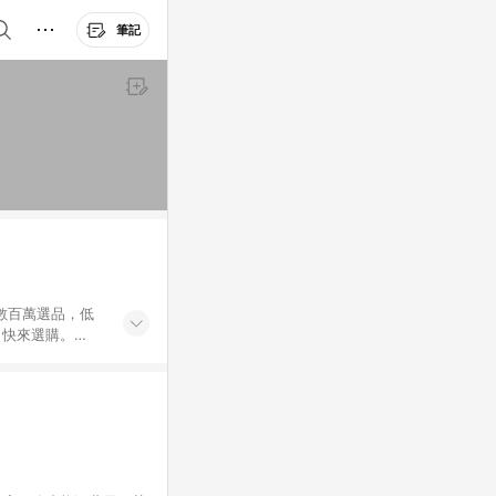
筆記
外數百萬選品，低
，快來選購。
送，想買就能買。