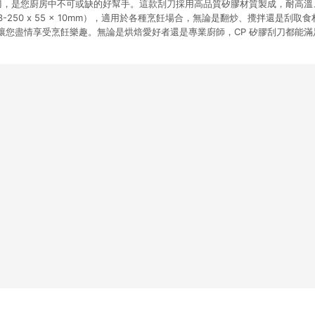
刮刀，是您廚房中不可或缺的好幫手。這款刮刀採用高品質矽膠材質製成，耐高
-250 x 55 x 10mm），適用於各種烹飪場合，無論是翻炒、攪拌還是刮
讓您盡情享受烹飪樂趣。無論是烘焙愛好者還是專業廚師，CP 矽膠刮刀都能