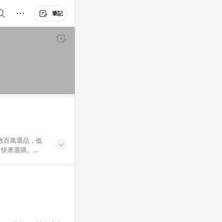
筆記
外數百萬選品，低
，快來選購。
送，想買就能買。