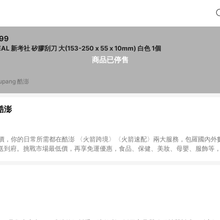
99
IDEAL 新考社 矽膠刮刀 大(153-250 x 55 x 10mm) 白色 1個
商品已停售
upang 酷澎
 酷澎
天天低價，你的日常所需都在酷澎 〈火箭跨境〉〈火箭速配〉兩大服務，包羅國內
送到府。挑戰市場最低價，再享免運優惠，食品、保健、美妝、母嬰、服飾等
免運 加入WOW會員告別湊免運，火箭速配、火箭跨境優質選品不限金額快速配