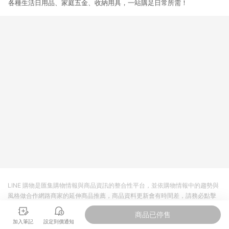
各種生活日用品、家庭五金、收納用具，一站購足日常所需！
LINE 購物是匯集購物情報與商品資訊的整合性平台，並依購物情報中的趨勢與
風格做合作網路商家的延伸商品推薦，商品資料更新會有時間差，請務必點擊
商品至各合作網路商家，確認現售價與購物條件，一切資訊以合作廠商網頁為
商品已停售
準。
加入筆記
設定到價通知