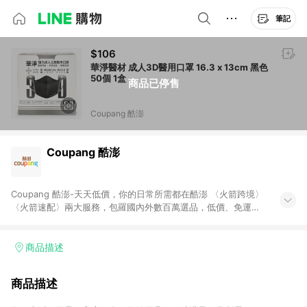
筆記
$106
華淨醫材 成人3D醫用口罩 16.3 x 13cm 黑色
50個 1盒
商品已停售
Coupang 酷澎
Coupang 酷澎
Coupang 酷澎-天天低價，你的日常所需都在酷澎 〈火箭跨境〉
〈火箭速配〉兩大服務，包羅國內外數百萬選品，低價、免運，
隔日出貨直送到府。挑戰市場最低價，再享免運優惠，食品、保
健、美妝、母嬰、服飾等，快來選購。 WOW！會員 無條件免運
加入WOW會員告別湊免運，火箭速配、火箭跨境優質選品不限金
商品描述
額快速配送，想買就能買。
商品描述