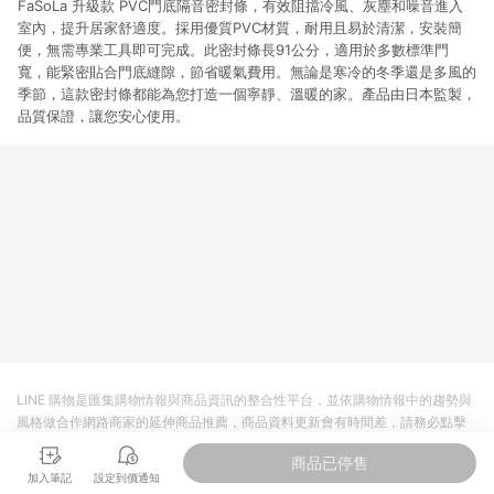
FaSoLa 升級款 PVC門底隔音密封條，有效阻擋冷風、灰塵和噪音進入
室內，提升居家舒適度。採用優質PVC材質，耐用且易於清潔，安裝簡
便，無需專業工具即可完成。此密封條長91公分，適用於多數標準門
寬，能緊密貼合門底縫隙，節省暖氣費用。無論是寒冷的冬季還是多風的
季節，這款密封條都能為您打造一個寧靜、溫暖的家。產品由日本監製，
品質保證，讓您安心使用。
LINE 購物是匯集購物情報與商品資訊的整合性平台，並依購物情報中的趨勢與
風格做合作網路商家的延伸商品推薦，商品資料更新會有時間差，請務必點擊
商品至各合作網路商家，確認現售價與購物條件，一切資訊以合作廠商網頁為
商品已停售
準。
加入筆記
設定到價通知