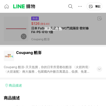
筆記
降價
$126
(降$49)
日本 FaSoLa 升級款 PVC門底隔音 密封條
商品已停售
FA-PS-610 1個
Coupang 酷澎
Coupang 酷澎
Coupang 酷澎-天天低價，你的日常所需都在酷澎 〈火箭跨境〉
〈火箭速配〉兩大服務，包羅國內外數百萬選品，低價、免運，
隔日出貨直送到府。挑戰市場最低價，再享免運優惠，食品、保
健、美妝、母嬰、服飾等，快來選購。 WOW！會員 無條件免運
加入WOW會員告別湊免運，火箭速配、火箭跨境優質選品不限金
商品描述
額快速配送，想買就能買。
商品描述