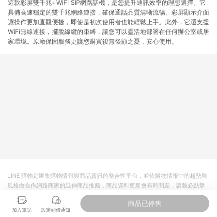
這款彩屏雙千兆+WiFi SIP網路話機，是您提升通訊效率的理想選擇。它
具備高速穩定的雙千兆網絡連接，確保通話品質清晰流暢。彩屏顯示介面
讓操作更加直觀便捷，即使是初次使用者也能輕鬆上手。此外，它還支援
WiFi無線連接，擺脫線纜的束縛，讓您可以靈活地部署在任何辦公室或居
家環境。原廠保固服務更讓您購買後無後顧之憂，安心使用。
LINE 購物是匯集購物情報與商品資訊的整合性平台，並依購物情報中的趨勢與
風格做合作網路商家的延伸商品推薦，商品資料更新會有時間差，請務必點擊
商品至各合作網路商家，確認現售價與購物條件，一切資訊以合作廠商網頁為
商品已停售
準。
加入筆記
設定到價通知