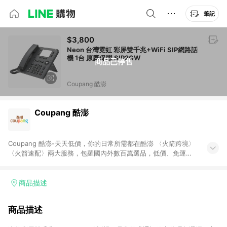
筆記
$3,800
Neon 台灣霓虹 彩屏雙千兆+WiFi SIP網路話
機 1台 原廠保固 SIP2GW
商品已停售
Coupang 酷澎
Coupang 酷澎
Coupang 酷澎-天天低價，你的日常所需都在酷澎 〈火箭跨境〉
〈火箭速配〉兩大服務，包羅國內外數百萬選品，低價、免運，
隔日出貨直送到府。挑戰市場最低價，再享免運優惠，食品、保
健、美妝、母嬰、服飾等，快來選購。 WOW！會員 無條件免運
加入WOW會員告別湊免運，火箭速配、火箭跨境優質選品不限金
商品描述
額快速配送，想買就能買。
商品描述