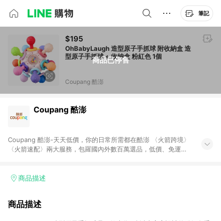
筆記
$195
OhBabyLaugh 造型原子手抓球 附收納盒 造
型原子手抓球 + 收納盒 粉紅色 1個
商品已停售
Coupang 酷澎
Coupang 酷澎
Coupang 酷澎-天天低價，你的日常所需都在酷澎 〈火箭跨境〉
〈火箭速配〉兩大服務，包羅國內外數百萬選品，低價、免運，
隔日出貨直送到府。挑戰市場最低價，再享免運優惠，食品、保
健、美妝、母嬰、服飾等，快來選購。 WOW！會員 無條件免運
加入WOW會員告別湊免運，火箭速配、火箭跨境優質選品不限金
商品描述
額快速配送，想買就能買。
商品描述