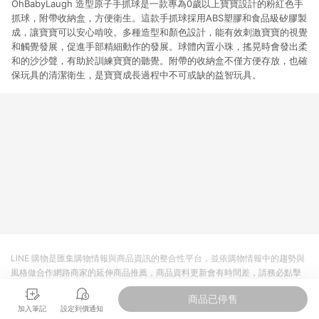
OhBabyLaugh 造型原子手抓球是一款專為0歲以上寶寶設計的粉紅色手
抓球，附帶收納盒，方便衛生。這款手抓球採用ABS塑膠和食品級矽膠製
成，讓寶寶可以安心啃咬。多種造型和顏色設計，能有效刺激寶寶的視覺
和觸覺發展，促進手部精細動作的發展。球體內置小珠，搖晃時會發出柔
和的沙沙聲，有助於訓練寶寶的聽覺。附帶的收納盒不僅方便存放，也確
保玩具的清潔衛生，是寶寶成長過程中不可或缺的益智玩具。
LINE 購物是匯集購物情報與商品資訊的整合性平台，並依購物情報中的趨勢與
風格做合作網路商家的延伸商品推薦，商品資料更新會有時間差，請務必點擊
商品至各合作網路商家，確認現售價與購物條件，一切資訊以合作廠商網頁為
商品已停售
準。
加入筆記
設定到價通知