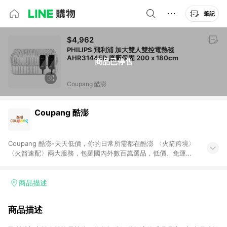
筆記
$4,962
PHILIPS 飛利浦 加大雙人雙控電熱毯
AHR3144ED 原廠保固 200 x 180cm
商品已停售
Coupang 酷澎
Coupang 酷澎
Coupang 酷澎-天天低價，你的日常所需都在酷澎 〈火箭跨境〉
〈火箭速配〉兩大服務，包羅國內外數百萬選品，低價、免運，
隔日出貨直送到府。挑戰市場最低價，再享免運優惠，食品、保
健、美妝、母嬰、服飾等，快來選購。 WOW！會員 無條件免運
加入WOW會員告別湊免運，火箭速配、火箭跨境優質選品不限金
商品描述
額快速配送，想買就能買。
商品描述