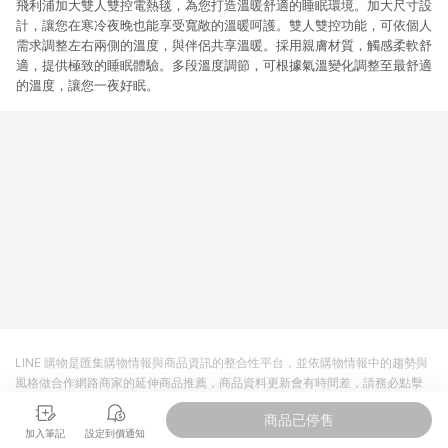
飛利浦加大雙人雙控電熱毯，為您打造溫暖舒適的睡眠環境。加大尺寸設
計，讓您在寒冷夜晚也能享受寬敞的溫暖呵護。雙人雙控功能，可依個人
需求調整左右兩側的溫度，與伴侶共享溫暖。採用親膚材質，觸感柔軟舒
適，提供極致的睡眠體驗。多段溫度調節，可根據氣溫變化調整至最舒適
的溫度，讓您一夜好眠。
LINE 購物是匯集購物情報與商品資訊的整合性平台，並依購物情報中的趨勢與
風格做合作網路商家的延伸商品推薦，商品資料更新會有時間差，請務必點擊
商品至各合作網路商家，確認現售價與購物條件，一切資訊以合作廠商網頁為
商品已停售
準。
加入筆記
設定到價通知