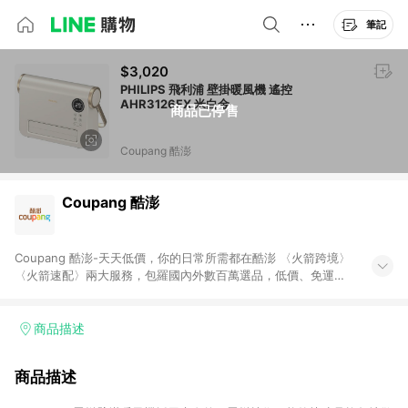
筆記
$3,020
PHILIPS 飛利浦 壁掛暖風機 遙控
AHR3126FX 米白金
商品已停售
Coupang 酷澎
Coupang 酷澎
Coupang 酷澎-天天低價，你的日常所需都在酷澎 〈火箭跨境〉
〈火箭速配〉兩大服務，包羅國內外數百萬選品，低價、免運，
隔日出貨直送到府。挑戰市場最低價，再享免運優惠，食品、保
健、美妝、母嬰、服飾等，快來選購。 WOW！會員 無條件免運
加入WOW會員告別湊免運，火箭速配、火箭跨境優質選品不限金
商品描述
額快速配送，想買就能買。
商品描述