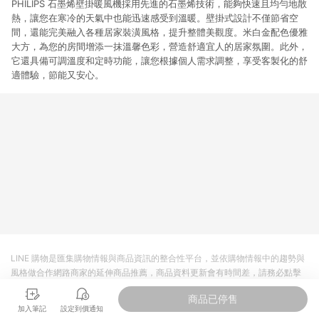
PHILIPS 石墨烯壁掛暖風機採用先進的石墨烯技術，能夠快速且均勻地散
熱，讓您在寒冷的天氣中也能迅速感受到溫暖。壁掛式設計不僅節省空
間，還能完美融入各種居家裝潢風格，提升整體美觀度。米白金配色優雅
大方，為您的房間增添一抹溫馨色彩，營造舒適宜人的居家氛圍。此外，
它還具備可調溫度和定時功能，讓您根據個人需求調整，享受客製化的舒
適體驗，節能又安心。
LINE 購物是匯集購物情報與商品資訊的整合性平台，並依購物情報中的趨勢與
風格做合作網路商家的延伸商品推薦，商品資料更新會有時間差，請務必點擊
商品至各合作網路商家，確認現售價與購物條件，一切資訊以合作廠商網頁為
商品已停售
準。
加入筆記
設定到價通知