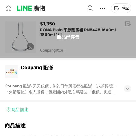
筆記
$1,350
RONA Plain 平原醒酒器 RN5445 1600ml
1600ml 1個
商品已停售
Coupang 酷澎
Coupang 酷澎
Coupang 酷澎-天天低價，你的日常所需都在酷澎 〈火箭跨境〉
〈火箭速配〉兩大服務，包羅國內外數百萬選品，低價、免運，
隔日出貨直送到府。挑戰市場最低價，再享免運優惠，食品、保
健、美妝、母嬰、服飾等，快來選購。 WOW！會員 無條件免運
加入WOW會員告別湊免運，火箭速配、火箭跨境優質選品不限金
商品描述
額快速配送，想買就能買。
商品描述