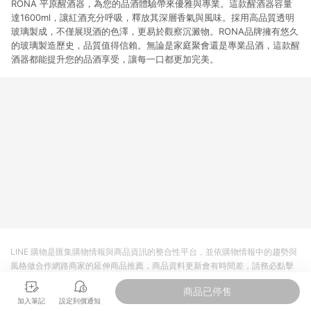
RONA 平原醒酒器，為您的品酒體驗帶來優雅與專業。這款醒酒器容量
達1600ml，讓紅酒充分呼吸，釋放其深層香氣與風味。採用高品質透明
玻璃製成，不僅展現酒的色澤，更易於觀察沉澱物。RONA品牌擁有悠久
的玻璃製造歷史，品質值得信賴。無論是家庭聚會還是專業品酒，這款醒
酒器都能提升您的品酒享受，讓每一口都更加完美。
LINE 購物是匯集購物情報與商品資訊的整合性平台，並依購物情報中的趨勢與
風格做合作網路商家的延伸商品推薦，商品資料更新會有時間差，請務必點擊
商品至各合作網路商家，確認現售價與購物條件，一切資訊以合作廠商網頁為
商品已停售
準。
加入筆記
設定到價通知