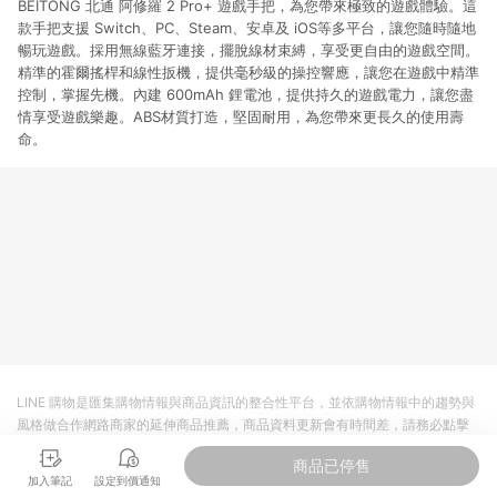
BEITONG 北通 阿修羅 2 Pro+ 遊戲手把，為您帶來極致的遊戲體驗。這
款手把支援 Switch、PC、Steam、安卓及 iOS等多平台，讓您隨時隨地
暢玩遊戲。採用無線藍牙連接，擺脫線材束縛，享受更自由的遊戲空間。
精準的霍爾搖桿和線性扳機，提供毫秒級的操控響應，讓您在遊戲中精準
控制，掌握先機。內建 600mAh 鋰電池，提供持久的遊戲電力，讓您盡
情享受遊戲樂趣。ABS材質打造，堅固耐用，為您帶來更長久的使用壽
命。
LINE 購物是匯集購物情報與商品資訊的整合性平台，並依購物情報中的趨勢與
風格做合作網路商家的延伸商品推薦，商品資料更新會有時間差，請務必點擊
商品至各合作網路商家，確認現售價與購物條件，一切資訊以合作廠商網頁為
商品已停售
準。
加入筆記
設定到價通知