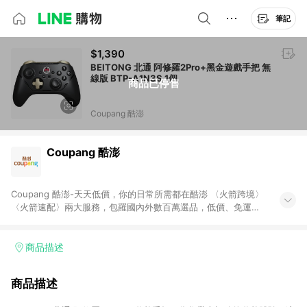
筆記
$1,390
BEITONG 北通 阿修羅2Pro+黑金遊戲手把 無
線版 BTP-A1N3S 1個
商品已停售
Coupang 酷澎
Coupang 酷澎
Coupang 酷澎-天天低價，你的日常所需都在酷澎 〈火箭跨境〉
〈火箭速配〉兩大服務，包羅國內外數百萬選品，低價、免運，
隔日出貨直送到府。挑戰市場最低價，再享免運優惠，食品、保
健、美妝、母嬰、服飾等，快來選購。 WOW！會員 無條件免運
加入WOW會員告別湊免運，火箭速配、火箭跨境優質選品不限金
商品描述
額快速配送，想買就能買。
商品描述