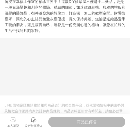
沉浸在幸福工作室的袖珍世界中！這款DIY袖珍屋不僅是手工藝品，更是
一段充滿樂趣和創意的體驗。精緻的細節，如迷你縫紉機、典雅的禮服和
溫馨的裝飾品，都將激發您的想像力，打造獨一無二的微型空間。附帶防
塵罩，讓您的心血結晶免受灰塵侵擾，長久保持美麗。無論是送給熱愛手
工藝的朋友，還是犒賞自己，這都是一份充滿心意的禮物，讓您在忙碌的
生活中找到片刻寧靜。
LINE 購物是匯集購物情報與商品資訊的整合性平台，並依購物情報中的趨勢與
風格做合作網路商家的延伸商品推薦，商品資料更新會有時間差，請務必點擊
商品至各合作網路商家，確認現售價與購物條件，一切資訊以合作廠商網頁為
商品已停售
準。
加入筆記
設定到價通知