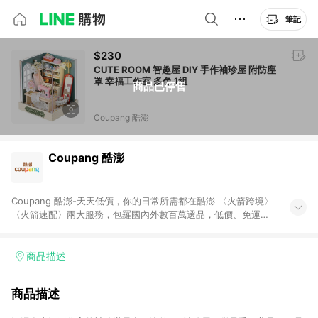
筆記
$230
CUTE ROOM 智趣屋 DIY 手作袖珍屋 附防塵
罩 幸福工作室 多色 1組
商品已停售
Coupang 酷澎
Coupang 酷澎
Coupang 酷澎-天天低價，你的日常所需都在酷澎 〈火箭跨境〉
〈火箭速配〉兩大服務，包羅國內外數百萬選品，低價、免運，
隔日出貨直送到府。挑戰市場最低價，再享免運優惠，食品、保
健、美妝、母嬰、服飾等，快來選購。 WOW！會員 無條件免運
加入WOW會員告別湊免運，火箭速配、火箭跨境優質選品不限金
商品描述
額快速配送，想買就能買。
商品描述