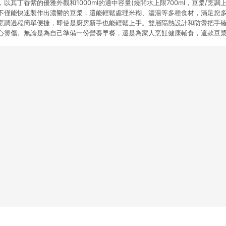
其丁香紫的優雅外觀和1000ml的適中容量(燒開水上限700ml，豆漿/烹調上限
不僅能快速製作出濃鬱的豆漿，還能輕鬆處理米糊、濃湯等多種食材，滿足您
烹調過程簡單便捷，即使是廚房新手也能輕鬆上手。雙層隔熱設計和防燙把手
心燙傷。無論是為自己準備一份營養早餐，還是為家人烹飪健康輔食，這款豆