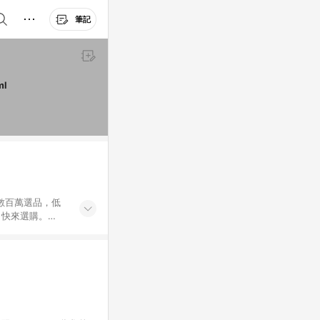
筆記
ml
外數百萬選品，低
，快來選購。
送，想買就能買。