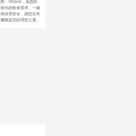
：550ml)，為您的
多樣化的飲食需求。一鍵
確保使用安全，讓您在享
漿機都是您的理想之選。