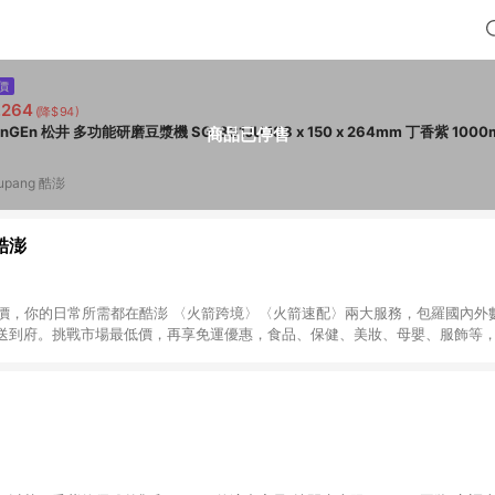
價
,264
(降$94)
nGEn 松井 多功能研磨豆漿機 SG-331JU 188 x 150 x 264mm 丁香紫 1000
商品已停售
upang 酷澎
 酷澎
天天低價，你的日常所需都在酷澎 〈火箭跨境〉〈火箭速配〉兩大服務，包羅國內
送到府。挑戰市場最低價，再享免運優惠，食品、保健、美妝、母嬰、服飾等
免運 加入WOW會員告別湊免運，火箭速配、火箭跨境優質選品不限金額快速配