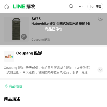
筆記
$675
Naturehike 挪客 全關式保溫睡袋 墨綠 1個
商品已停售
Coupang 酷澎
Coupang 酷澎
Coupang 酷澎-天天低價，你的日常所需都在酷澎 〈火箭跨境〉
〈火箭速配〉兩大服務，包羅國內外數百萬選品，低價、免運，
隔日出貨直送到府。挑戰市場最低價，再享免運優惠，食品、保
健、美妝、母嬰、服飾等，快來選購。 WOW！會員 無條件免運
加入WOW會員告別湊免運，火箭速配、火箭跨境優質選品不限金
商品描述
額快速配送，想買就能買。
商品描述