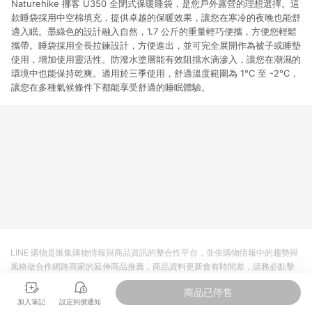
Naturehike 挪客 U350 全閉式保暖睡袋，是您戶外露營的理想選擇。這
款睡袋採用中空棉填充，提供卓越的保暖效果，讓您在寒冷的夜晚也能舒
適入眠。墨綠色的設計融入自然，1.7 公斤的重量輕巧便攜，方便您輕鬆
攜帶。睡袋採用全長拉鍊設計，方便進出，並可完全展開作為被子或睡墊
使用，增加使用靈活性。防潑水塗層能有效阻擋水滴滲入，讓您在潮濕的
環境中也能保持乾爽。適用於三季使用，舒適溫度範圍為 1°C 至 -2°C，
讓您在多種氣候條件下都能享受舒適的睡眠體驗。
LINE 購物是匯集購物情報與商品資訊的整合性平台，並依購物情報中的趨勢與
風格做合作網路商家的延伸商品推薦，商品資料更新會有時間差，請務必點擊
商品至各合作網路商家，確認現售價與購物條件，一切資訊以合作廠商網頁為
商品已停售
準。
加入筆記
設定到價通知