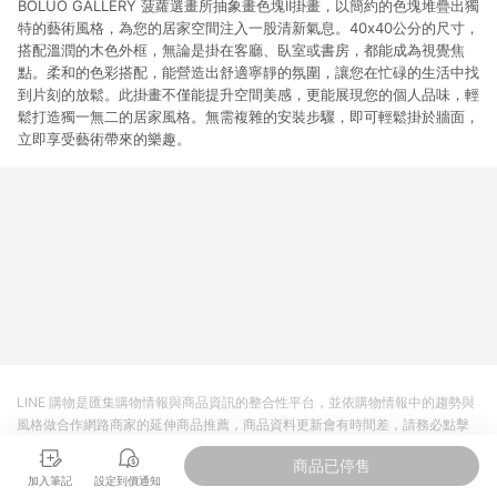
BOLUO GALLERY 菠蘿選畫所抽象畫色塊II掛畫，以簡約的色塊堆疊出獨
特的藝術風格，為您的居家空間注入一股清新氣息。40x40公分的尺寸，
搭配溫潤的木色外框，無論是掛在客廳、臥室或書房，都能成為視覺焦
點。柔和的色彩搭配，能營造出舒適寧靜的氛圍，讓您在忙碌的生活中找
到片刻的放鬆。此掛畫不僅能提升空間美感，更能展現您的個人品味，輕
鬆打造獨一無二的居家風格。無需複雜的安裝步驟，即可輕鬆掛於牆面，
立即享受藝術帶來的樂趣。
LINE 購物是匯集購物情報與商品資訊的整合性平台，並依購物情報中的趨勢與
風格做合作網路商家的延伸商品推薦，商品資料更新會有時間差，請務必點擊
商品至各合作網路商家，確認現售價與購物條件，一切資訊以合作廠商網頁為
商品已停售
準。
加入筆記
設定到價通知