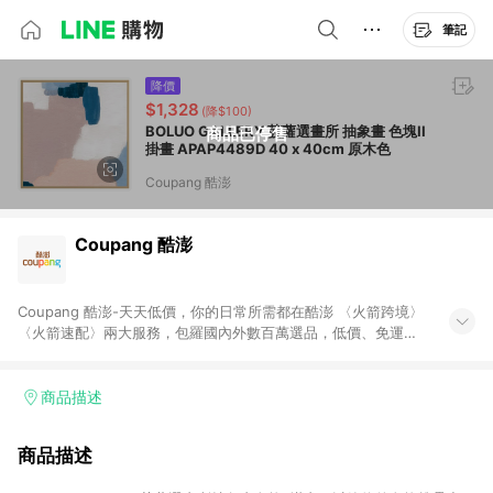
筆記
降價
$1,328
(降$100)
BOLUO GALLERY 菠蘿選畫所 抽象畫 色塊II
商品已停售
掛畫 APAP4489D 40 x 40cm 原木色
Coupang 酷澎
Coupang 酷澎
Coupang 酷澎-天天低價，你的日常所需都在酷澎 〈火箭跨境〉
〈火箭速配〉兩大服務，包羅國內外數百萬選品，低價、免運，
隔日出貨直送到府。挑戰市場最低價，再享免運優惠，食品、保
健、美妝、母嬰、服飾等，快來選購。 WOW！會員 無條件免運
加入WOW會員告別湊免運，火箭速配、火箭跨境優質選品不限金
商品描述
額快速配送，想買就能買。
商品描述