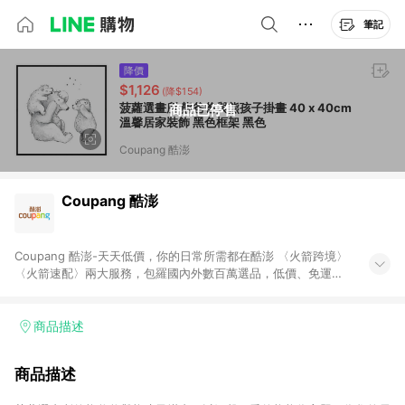
筆記
降價
$1,126
(降$154)
菠蘿選畫所 熊爸爸與熊孩子掛畫 40 x 40cm
商品已停售
溫馨居家裝飾 黑色框架 黑色
Coupang 酷澎
Coupang 酷澎
Coupang 酷澎-天天低價，你的日常所需都在酷澎 〈火箭跨境〉
〈火箭速配〉兩大服務，包羅國內外數百萬選品，低價、免運，
隔日出貨直送到府。挑戰市場最低價，再享免運優惠，食品、保
健、美妝、母嬰、服飾等，快來選購。 WOW！會員 無條件免運
加入WOW會員告別湊免運，火箭速配、火箭跨境優質選品不限金
商品描述
額快速配送，想買就能買。
商品描述