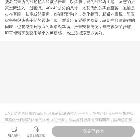
菠蘿選畫所的熊爸爸與熊孩子掛畫，以溫馨可愛的熊熊為主題，為您的居
家空間注入一股暖流。40x40公分的尺寸，搭配簡約的黑色框架，無論是
掛在客廳、臥室或兒童房，都能輕鬆融入，美化牆面。精緻的畫風，呈現
熊爸爸與熊孩子間的親密互動，營造出充滿愛的氛圍，讓您在欣賞畫作的
同時，也能感受到家庭的溫暖與幸福。掛畫安裝簡便，無需複雜的步驟，
即可輕鬆享受藝術帶來的療癒感，為生活增添更多美好。
LINE 購物是匯集購物情報與商品資訊的整合性平台，並依購物情報中的趨勢與
風格做合作網路商家的延伸商品推薦，商品資料更新會有時間差，請務必點擊
商品至各合作網路商家，確認現售價與購物條件，一切資訊以合作廠商網頁為
商品已停售
準。
加入筆記
設定到價通知