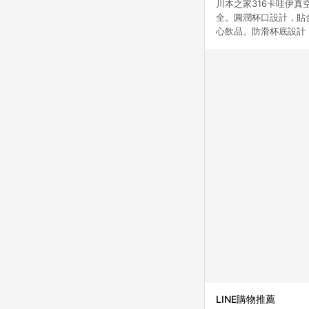
川本之家316卡哇伊
全。圓潤杯口設計，貼
心飲品。防滑杯底設計
LINE購物推薦