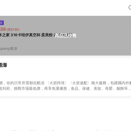
價
239
(降$160)
川本之家 316卡哇伊真空杯 柔美粉 220ml 1個
商品已停售
upang 酷澎
 酷澎
天天低價，你的日常所需都在酷澎 〈火箭跨境〉〈火箭速配〉兩大服務，包羅國內
送到府。挑戰市場最低價，再享免運優惠，食品、保健、美妝、母嬰、服飾等
免運 加入WOW會員告別湊免運，火箭速配、火箭跨境優質選品不限金額快速配