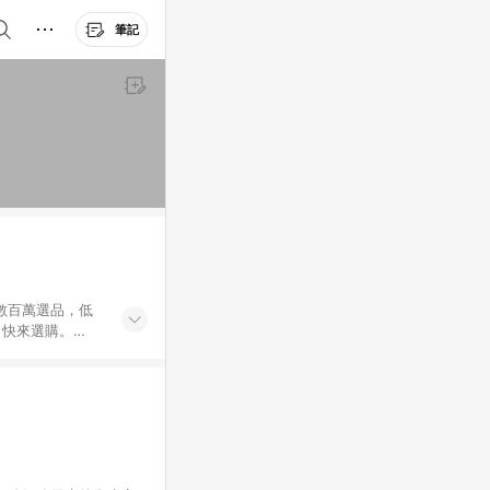
筆記
外數百萬選品，低
，快來選購。
送，想買就能買。