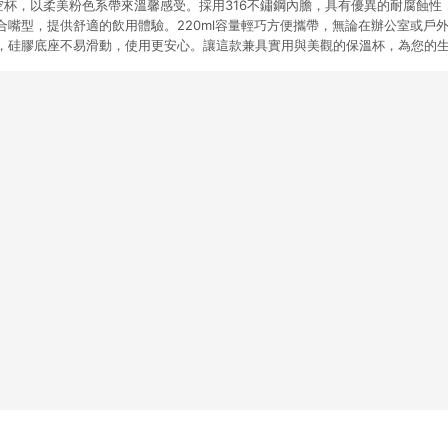
真空杯，以柔美粉色系帶來溫馨感受。採用316不鏽鋼內膽，具有優異的耐腐蝕性
合嘴型，提供舒適的飲用體驗。220ml容量輕巧方便攜帶，無論在辦公室或戶
，硅膠底座不易滑動，使用更安心。讓這款兼具實用與美觀的保溫杯，為您的