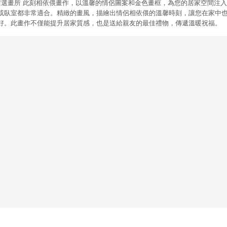
RY 菠蘿選畫所 此刻相依偎畫作，以溫馨的情侶圖案和金色畫框，為您的居家空間注入
或臥室都非常適合。精緻的畫風，描繪出情侶相依偎的溫馨時刻，讓您在家中
好。此畫作不僅能提升居家質感，也是送給親友的最佳禮物，傳遞溫暖祝福。