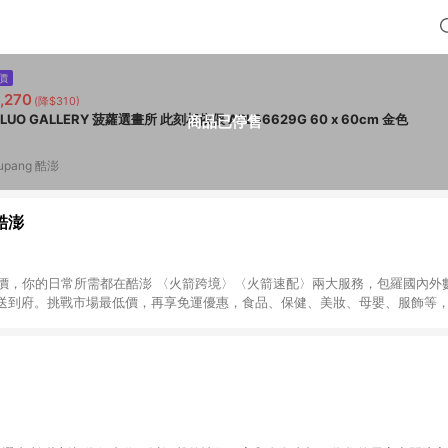
價
,270
(降$310)
BOLUO GALLERY 菠蘿選畫所 此刻相依偎 APLS6629G 60 x 60cm 金色
商品已停售
upang 酷澎
 酷澎
天天低價，你的日常所需都在酷澎 〈火箭跨境〉〈火箭速配〉兩大服務，包羅國內
送到府。挑戰市場最低價，再享免運優惠，食品、保健、美妝、母嬰、服飾等
免運 加入WOW會員告別湊免運，火箭速配、火箭跨境優質選品不限金額快速配