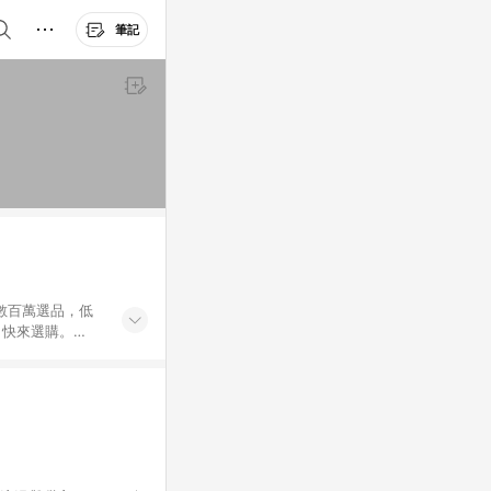
筆記
外數百萬選品，低
，快來選購。
送，想買就能買。