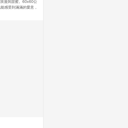
浪漫與甜蜜。60x60公
也能感受到滿滿的愛意，