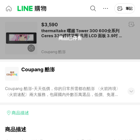
筆記
$3,590
thermaltake 曜越 Tower 300 600全系列
Ceres 330繡球花藍 共用 LCD 面板 3.9吋 黑
商品已停售
色 1組
Coupang 酷澎
Coupang 酷澎
Coupang 酷澎-天天低價，你的日常所需都在酷澎 〈火箭跨境〉
〈火箭速配〉兩大服務，包羅國內外數百萬選品，低價、免運，
隔日出貨直送到府。挑戰市場最低價，再享免運優惠，食品、保
健、美妝、母嬰、服飾等，快來選購。 WOW！會員 無條件免運
加入WOW會員告別湊免運，火箭速配、火箭跨境優質選品不限金
商品描述
額快速配送，想買就能買。
商品描述