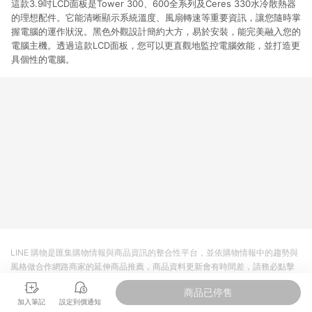
這款3.9吋LCD面板是Tower 300、600全系列及Ceres 330水冷散熱器
的理想配件。它能清晰顯示系統溫度、風扇轉速等重要資訊，讓您隨時掌
握電腦的運作狀況。黑色外觀設計簡約大方，易於安裝，能完美融入您的
電腦主機。透過這款LCD面板，您可以更直觀地監控電腦效能，並打造更
具個性的電腦。
LINE 購物是匯集購物情報與商品資訊的整合性平台，並依購物情報中的趨勢與
風格做合作網路商家的延伸商品推薦，商品資料更新會有時間差，請務必點擊
商品至各合作網路商家，確認現售價與購物條件，一切資訊以合作廠商網頁為
商品已停售
準。
加入筆記
設定到價通知