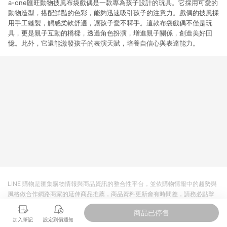
a-one匯旺動物披風布袋戲偶是一款專為孩子設計的玩具。它採用可愛的
動物造型，搭配鮮豔的色彩，能夠迅速吸引孩子的注意力。戲偶的披風採
用手工縫製，觸感柔軟舒適，讓孩子愛不釋手。這款布袋戲偶不僅是玩
具，更是親子互動的橋樑，透過角色扮演，增進親子關係，創造美好回
憶。此外，它還能激發孩子的表演天賦，培養自信心與表達能力。
LINE 購物是匯集購物情報與商品資訊的整合性平台，並依購物情報中的趨勢與
風格做合作網路商家的延伸商品推薦，商品資料更新會有時間差，請務必點擊
商品至各合作網路商家，確認現售價與購物條件，一切資訊以合作廠商網頁為
商品已停售
準。
加入筆記
設定到價通知