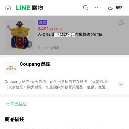
筆記
降價
$491
(降$108)
A-ONE 匯旺 動物披風布袋戲偶 1個 1個
商品已停售
Coupang 酷澎
Coupang 酷澎
Coupang 酷澎-天天低價，你的日常所需都在酷澎 〈火箭跨境〉
〈火箭速配〉兩大服務，包羅國內外數百萬選品，低價、免運，
隔日出貨直送到府。挑戰市場最低價，再享免運優惠，食品、保
健、美妝、母嬰、服飾等，快來選購。 WOW！會員 無條件免運
加入WOW會員告別湊免運，火箭速配、火箭跨境優質選品不限金
商品描述
額快速配送，想買就能買。
商品描述