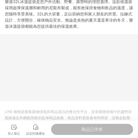
樂遊32L冰溫提袋是您戶外活動、野餐、露營時的理想選擇。這款保溫袋
採用超厚保溫層和耐用的尼龍布製成，能有效保持食物和飲品的溫度，讓
您隨時享受美味。32L的大容量，足以容納您和家人朋友的所需。拉鍊式
設計，方便開合，確保物品安全。無論是炎熱的夏天還是寒冷的冬天，樂
遊冰溫提袋都能為您提供最佳的保溫效果。
LINE 購物是匯集購物情報與商品資訊的整合性平台，並依購物情報中的趨勢與
風格做合作網路商家的延伸商品推薦，商品資料更新會有時間差，請務必點擊
商品至各合作網路商家，確認現售價與購物條件，一切資訊以合作廠商網頁為
商品已停售
準。
加入筆記
設定到價通知