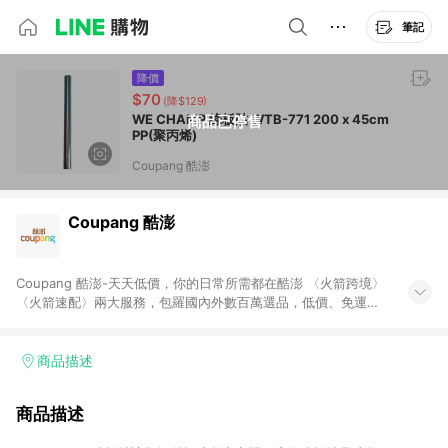
筆記
降價
$70
(降$129)
WE CHAMP 綠板貼 WTB-771 200 x 45cm
商品已停售
PP(聚丙烯)
Coupang 酷澎
Coupang 酷澎
Coupang 酷澎-天天低價，你的日常所需都在酷澎 〈火箭跨境〉
〈火箭速配〉兩大服務，包羅國內外數百萬選品，低價、免運，
隔日出貨直送到府。挑戰市場最低價，再享免運優惠，食品、保
健、美妝、母嬰、服飾等，快來選購。 WOW！會員 無條件免運
加入WOW會員告別湊免運，火箭速配、火箭跨境優質選品不限金
商品描述
額快速配送，想買就能買。
商品描述