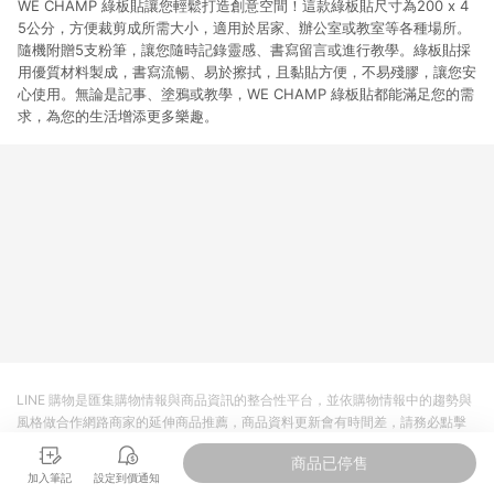
WE CHAMP 綠板貼讓您輕鬆打造創意空間！這款綠板貼尺寸為200 x 4
5公分，方便裁剪成所需大小，適用於居家、辦公室或教室等各種場所。
隨機附贈5支粉筆，讓您隨時記錄靈感、書寫留言或進行教學。綠板貼採
用優質材料製成，書寫流暢、易於擦拭，且黏貼方便，不易殘膠，讓您安
心使用。無論是記事、塗鴉或教學，WE CHAMP 綠板貼都能滿足您的需
求，為您的生活增添更多樂趣。
LINE 購物是匯集購物情報與商品資訊的整合性平台，並依購物情報中的趨勢與
風格做合作網路商家的延伸商品推薦，商品資料更新會有時間差，請務必點擊
商品至各合作網路商家，確認現售價與購物條件，一切資訊以合作廠商網頁為
商品已停售
準。
加入筆記
設定到價通知