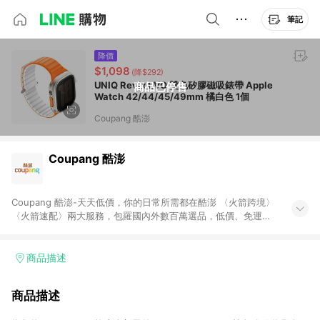
筆記
降價
$1,098
(降$292)
UNIQ Revix EVO 雙色矽膠磁吸錶帶 Apple
商品已停售
Watch 42/44/45/49mm 橘白色 1個
Coupang 酷澎
Coupang 酷澎
Coupang 酷澎-天天低價，你的日常所需都在酷澎 〈火箭跨境〉
〈火箭速配〉兩大服務，包羅國內外數百萬選品，低價、免運，
隔日出貨直送到府。挑戰市場最低價，再享免運優惠，食品、保
健、美妝、母嬰、服飾等，快來選購。 WOW！會員 無條件免運
加入WOW會員告別湊免運，火箭速配、火箭跨境優質選品不限金
商品描述
額快速配送，想買就能買。
商品描述