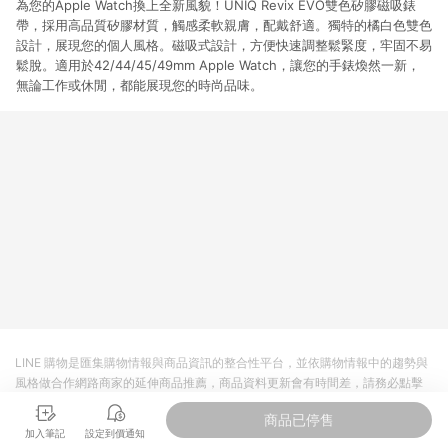
為您的Apple Watch換上全新風貌！UNIQ Revix EVO雙色矽膠磁吸錶
帶，採用高品質矽膠材質，觸感柔軟親膚，配戴舒適。獨特的橘白色雙色
設計，展現您的個人風格。磁吸式設計，方便快速調整鬆緊度，牢固不易
鬆脫。適用於42/44/45/49mm Apple Watch，讓您的手錶煥然一新，
無論工作或休閒，都能展現您的時尚品味。
LINE 購物是匯集購物情報與商品資訊的整合性平台，並依購物情報中的趨勢與
風格做合作網路商家的延伸商品推薦，商品資料更新會有時間差，請務必點擊
商品至各合作網路商家，確認現售價與購物條件，一切資訊以合作廠商網頁為
商品已停售
準。
加入筆記
設定到價通知