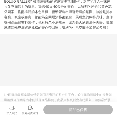
BOLUO GALLERY 菠蘿選畫所的嬉皮塗鴉花III畫作，為空間注入一抹復
古又充滿活力的氣息。這幅40 x 40公分的畫作，以鮮明的粉色和黃色花
朵圖案，搭配溫潤的木色畫框，輕鬆營造出溫馨舒適的氛圍。無論是掛在
客廳、臥室或書房，都能為空間增添藝術氣息，展現您的獨特品味。畫作
採用高品質材料製作，色彩持久不易褪色，讓您長久欣賞這份美好。現在
就將這幅充滿嬉皮風格的畫作帶回家，讓您的生活空間更加豐富多彩！
LINE 購物是匯集購物情報與商品資訊的整合性平台，並依購物情報中的趨勢與
風格做合作網路商家的延伸商品推薦，商品資料更新會有時間差，請務必點擊
商品至各合作網路商家，確認現售價與購物條件，一切資訊以合作廠商網頁為
商品已停售
準。
加入筆記
設定到價通知