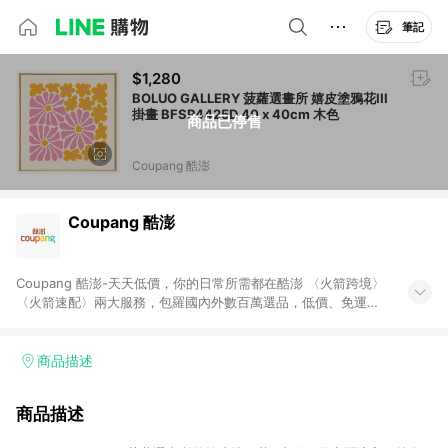
筆記
$1,280
BOLUO GALLERY 菠蘿選畫所 嬉皮塗鴉花III
掛畫 BFSP4425D 40 x 40cm 木色
商品已停售
Coupang 酷澎
Coupang 酷澎
Coupang 酷澎-天天低價，你的日常所需都在酷澎 〈火箭跨境〉
〈火箭速配〉兩大服務，包羅國內外數百萬選品，低價、免運，
隔日出貨直送到府。挑戰市場最低價，再享免運優惠，食品、保
健、美妝、母嬰、服飾等，快來選購。 WOW！會員 無條件免運
加入WOW會員告別湊免運，火箭速配、火箭跨境優質選品不限金
商品描述
額快速配送，想買就能買。
商品描述