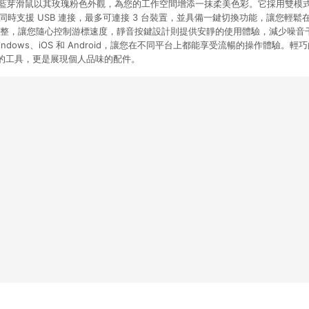
D 無線藍芽滑鼠以其玫瑰粉色外觀，為您的工作空間增添一抹柔美色彩。它採用雙模式
連接，同時支援 USB 連接，最多可連接 3 台裝置，並具備一鍵切換功能，讓您輕
靈敏度調整，讓您隨心控制游標速度，靜音按鍵設計則提供安靜的使用體驗，減少噪
ndows、iOS 和 Android，讓您在不同平台上都能享受流暢的操作體驗。
的工具，更是展現個人品味的配件。