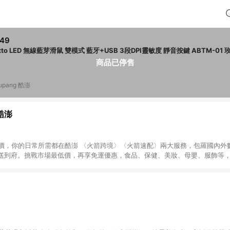
49
actto LED 無線藍芽
商品已停售
upang 酷澎
 酷澎
天天低價，你的日常所需都在酷澎 〈火箭跨境〉〈火箭速配〉兩大服務，包羅國內
送到府。挑戰市場最低價，再享免運優惠，食品、保健、美妝、母嬰、服飾等
免運 加入WOW會員告別湊免運，火箭速配、火箭跨境優質選品不限金額快速配