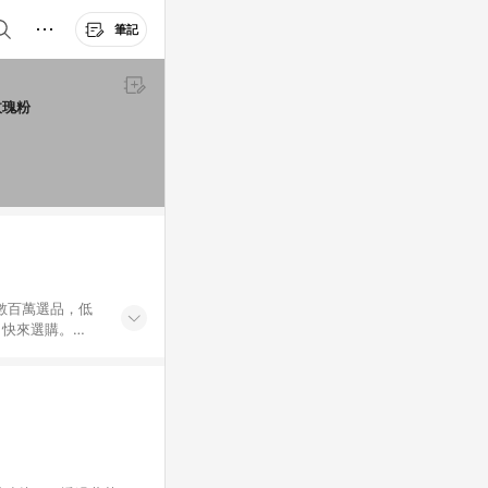
筆記
滑鼠 雙模式 藍牙+USB 3段DPI靈敏度 靜音按鍵 ABTM-01 玫瑰粉
外數百萬選品，低
，快來選購。
送，想買就能買。