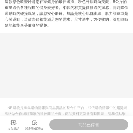
這款彩色軟壺鈴是您在家健身的最佳選擇。粉色外觀時尚美觀，8公斤的
重量適合各種程度的健身愛好者。柔軟的材質提供舒適的握感，同時降低
運動時的碰撞風險，讓您安心鍛鍊。無論是核心肌群訓練、肌力訓練或是
心肺運動，這款壺鈴都能滿足您的需求。尺寸適中，方便收納，讓您隨時
隨地都能享受健身的樂趣。
LINE 購物是匯集購物情報與商品資訊的整合性平台，並依購物情報中的趨勢與
風格做合作網路商家的延伸商品推薦，商品資料更新會有時間差，請務必點擊
商品至各合作網路商家，確認現售價與購物條件，一切資訊以合作廠商網頁為
商品已停售
準。
加入筆記
設定到價通知