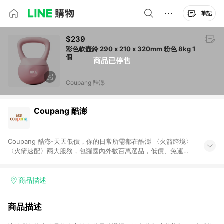
筆記
$239
彩色軟壺鈴 290 x 210 x 320mm 粉色 8kg 1
個
商品已停售
Coupang 酷澎
Coupang 酷澎
Coupang 酷澎-天天低價，你的日常所需都在酷澎 〈火箭跨境〉
〈火箭速配〉兩大服務，包羅國內外數百萬選品，低價、免運，
隔日出貨直送到府。挑戰市場最低價，再享免運優惠，食品、保
健、美妝、母嬰、服飾等，快來選購。 WOW！會員 無條件免運
加入WOW會員告別湊免運，火箭速配、火箭跨境優質選品不限金
商品描述
額快速配送，想買就能買。
商品描述