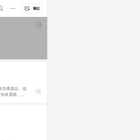
筆記
外數百萬選品，低
，快來選購。
送，想買就能買。