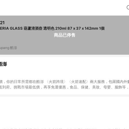
21
ADERIA GLASS 葫蘆清酒壺 透明色 210ml 87 x 37 x 142mm 1個
商品已停售
upang 酷澎
 酷澎
天天低價，你的日常所需都在酷澎 〈火箭跨境〉〈火箭速配〉兩大服務，包羅國內
送到府。挑戰市場最低價，再享免運優惠，食品、保健、美妝、母嬰、服飾等
免運 加入WOW會員告別湊免運，火箭速配、火箭跨境優質選品不限金額快速配