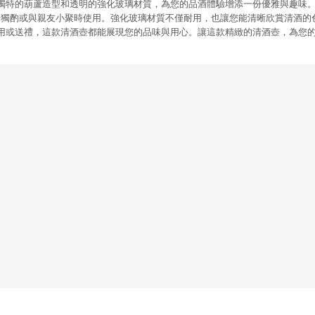
特的葫蘆造型和透明的強化玻璃材質，為您的品酒體驗增添一份優雅與趣味。尺寸為87
，適合獨酌或與親友小聚時使用。強化玻璃材質不僅耐用，也讓您能清晰欣賞清酒
用或送禮，這款清酒壺都能展現您的品味與用心。讓這款精緻的清酒壺，為您