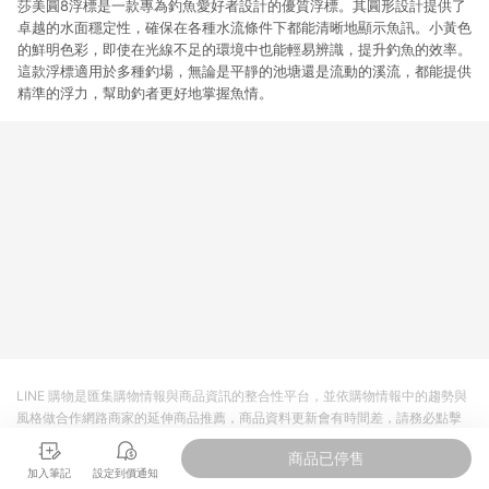
莎美圓8浮標是一款專為釣魚愛好者設計的優質浮標。其圓形設計提供了
卓越的水面穩定性，確保在各種水流條件下都能清晰地顯示魚訊。小黃色
的鮮明色彩，即使在光線不足的環境中也能輕易辨識，提升釣魚的效率。
這款浮標適用於多種釣場，無論是平靜的池塘還是流動的溪流，都能提供
精準的浮力，幫助釣者更好地掌握魚情。
LINE 購物是匯集購物情報與商品資訊的整合性平台，並依購物情報中的趨勢與
風格做合作網路商家的延伸商品推薦，商品資料更新會有時間差，請務必點擊
商品至各合作網路商家，確認現售價與購物條件，一切資訊以合作廠商網頁為
商品已停售
準。
加入筆記
設定到價通知