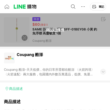
筆記
降價
$60
(降$1)
SAME 莎美 圓 8 浮標 SFF-01BEY08 小黃 釣
商品已停售
魚浮標 高靈敏度 1個
Coupang 酷澎
Coupang 酷澎
Coupang 酷澎-天天低價，你的日常所需都在酷澎 〈火箭跨境〉
〈火箭速配〉兩大服務，包羅國內外數百萬選品，低價、免運，
隔日出貨直送到府。挑戰市場最低價，再享免運優惠，食品、保
健、美妝、母嬰、服飾等，快來選購。 WOW！會員 無條件免運
加入WOW會員告別湊免運，火箭速配、火箭跨境優質選品不限金
商品描述
額快速配送，想買就能買。
商品描述