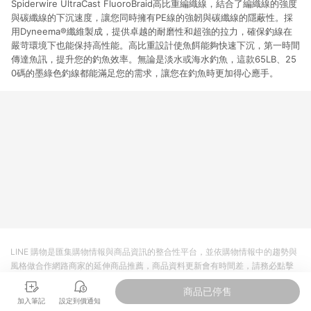
Spiderwire UltraCast FluoroBraid高比重編織線，結合了編織線的強度
與碳纖線的下沉速度，讓您同時擁有PE線的強韌與碳纖線的隱蔽性。採
用Dyneema®纖維製成，提供卓越的耐磨性和超強的拉力，確保釣線在
嚴苛環境下也能保持高性能。高比重設計使魚餌能夠快速下沉，第一時間
傳達魚訊，提升您的釣魚效率。無論是淡水或海水釣魚，這款65LB、25
0碼的墨綠色釣線都能滿足您的需求，讓您在釣魚時更加得心應手。
LINE 購物是匯集購物情報與商品資訊的整合性平台，並依購物情報中的趨勢與
風格做合作網路商家的延伸商品推薦，商品資料更新會有時間差，請務必點擊
商品至各合作網路商家，確認現售價與購物條件，一切資訊以合作廠商網頁為
商品已停售
準。
加入筆記
設定到價通知