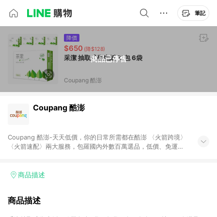
筆記
降價
$650
(降$128)
采潔 抽取式衛生紙 12包 6袋
商品已停售
Coupang 酷澎
Coupang 酷澎
Coupang 酷澎-天天低價，你的日常所需都在酷澎 〈火箭跨境〉
〈火箭速配〉兩大服務，包羅國內外數百萬選品，低價、免運，
隔日出貨直送到府。挑戰市場最低價，再享免運優惠，食品、保
健、美妝、母嬰、服飾等，快來選購。 WOW！會員 無條件免運
加入WOW會員告別湊免運，火箭速配、火箭跨境優質選品不限金
商品描述
額快速配送，想買就能買。
商品描述