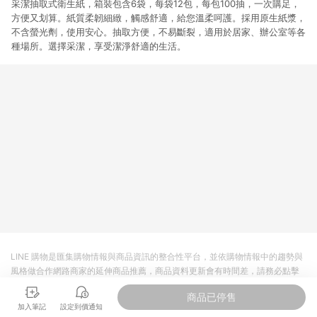
采潔抽取式衛生紙，箱裝包含6袋，每袋12包，每包100抽，一次購足，
方便又划算。紙質柔韌細緻，觸感舒適，給您溫柔呵護。採用原生紙漿，
不含螢光劑，使用安心。抽取方便，不易斷裂，適用於居家、辦公室等各
種場所。選擇采潔，享受潔淨舒適的生活。
LINE 購物是匯集購物情報與商品資訊的整合性平台，並依購物情報中的趨勢與
風格做合作網路商家的延伸商品推薦，商品資料更新會有時間差，請務必點擊
商品至各合作網路商家，確認現售價與購物條件，一切資訊以合作廠商網頁為
商品已停售
準。
加入筆記
設定到價通知