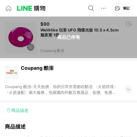
筆記
$90
WellHike 玩客 UFO 飛碟光板 10.5 x 4.5cm
魅夜紫 1個
商品已停售
Coupang 酷澎
Coupang 酷澎
Coupang 酷澎-天天低價，你的日常所需都在酷澎 〈火箭跨境〉
〈火箭速配〉兩大服務，包羅國內外數百萬選品，低價、免運，
隔日出貨直送到府。挑戰市場最低價，再享免運優惠，食品、保
健、美妝、母嬰、服飾等，快來選購。 WOW！會員 無條件免運
加入WOW會員告別湊免運，火箭速配、火箭跨境優質選品不限金
商品描述
額快速配送，想買就能買。
商品描述