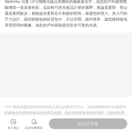
WellHike 玩客 UFO飛碟光板以其獨特的魅夜紫光芒，為您的戶外露營體
驗增添一抹浪漫色彩。這款輕巧的光板設計便於攜帶，無論是露營、登山
還是夜間散步，都能提供柔和且不刺眼的照明，保護您的視力。其小巧的
尺寸設計，讓您輕鬆收納於背包中，不佔空間。操作簡單，讓您隨時隨地
享受照明的樂趣，為您的戶外探險提供安全可靠的光源。
LINE 購物是匯集購物情報與商品資訊的整合性平台，並依購物情報中的趨勢與
風格做合作網路商家的延伸商品推薦，商品資料更新會有時間差，請務必點擊
商品至各合作網路商家，確認現售價與購物條件，一切資訊以合作廠商網頁為
商品已停售
準。
加入筆記
設定到價通知