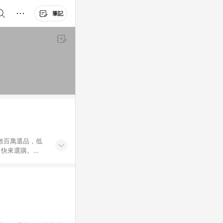
筆記
外數百萬選品，低
，快來選購。
送，想買就能買。