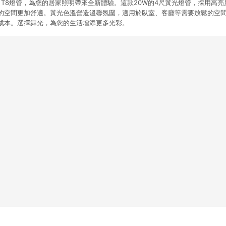
LED T8燈管，為您的居家照明帶來全新體驗。這款20W的4尺黃光燈管，採用高
的空間更加舒適。黃光色溫營造溫馨氛圍，適用於臥室、客廳等需要放鬆的空間
成本。選擇舞光，為您的生活增添更多光彩。