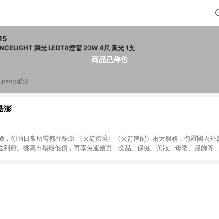
15
DANCELIGHT 舞光 LEDT8燈管 20W 4尺 黃光 1支
商品已停售
upang 酷澎
 酷澎
天天低價，你的日常所需都在酷澎 〈火箭跨境〉〈火箭速配〉兩大服務，包羅國內
送到府。挑戰市場最低價，再享免運優惠，食品、保健、美妝、母嬰、服飾等
免運 加入WOW會員告別湊免運，火箭速配、火箭跨境優質選品不限金額快速配