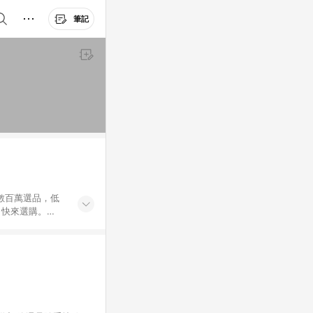
筆記
外數百萬選品，低
，快來選購。
送，想買就能買。