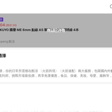
價
204
(降$136)
KOKUYO 國譽 ME 6mm 點線 A5 筆記本 70枚 網球綠 4本
商品已停售
upang 酷澎
 酷澎
天天低價，你的日常所需都在酷澎 〈火箭跨境〉〈火箭速配〉兩大服務，包羅國內
送到府。挑戰市場最低價，再享免運優惠，食品、保健、美妝、母嬰、服飾等
免運 加入WOW會員告別湊免運，火箭速配、火箭跨境優質選品不限金額快速配