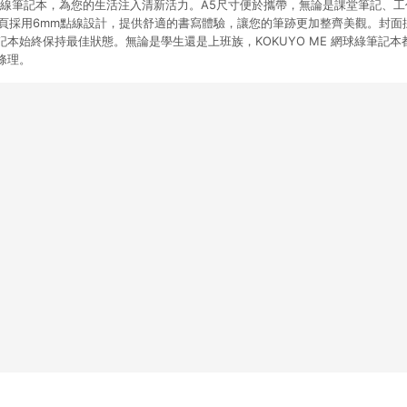
球綠點線筆記本，為您的生活注入清新活力。A5尺寸便於攜帶，無論是課堂筆記、
內頁採用6mm點線設計，提供舒適的書寫體驗，讓您的筆跡更加整齊美觀。封面
本始終保持最佳狀態。無論是學生還是上班族，KOKUYO ME 網球綠筆記
條理。