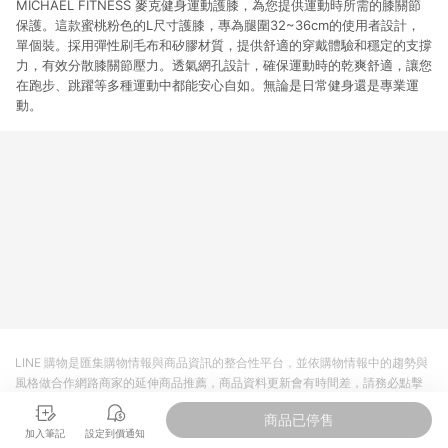
MICHAEL FITNESS 麥克健身運動護膝，為您提供運動時所需的膝關節
保護。這款蜜桃粉色的L尺寸護膝，專為腿圍32~36cm的使用者設計，
單個裝。採用彈性刷毛布和矽膠材質，提供舒適的穿戴體驗和穩定的支撐
力，有效分散膝關節壓力。透氣網孔設計，確保運動時的乾爽舒適，讓您
在跑步、跳躍等多種運動中都能安心自如。無論是日常健身還是專業運
動。
LINE 購物是匯集購物情報與商品資訊的整合性平台，並依購物情報中的趨勢與
風格做合作網路商家的延伸商品推薦，商品資料更新會有時間差，請務必點擊
商品至各合作網路商家，確認現售價與購物條件，一切資訊以合作廠商網頁為
商品已停售
準。
加入筆記
設定到價通知