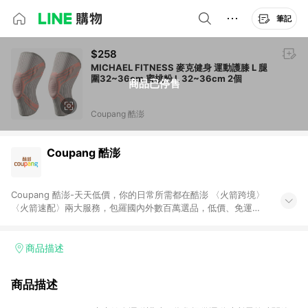
筆記
$258
MICHAEL FITNESS 麥克健身 運動護膝 L 腿
圍32~36cm 蜜桃粉 L 32~36cm 2個
商品已停售
Coupang 酷澎
Coupang 酷澎
Coupang 酷澎-天天低價，你的日常所需都在酷澎 〈火箭跨境〉
〈火箭速配〉兩大服務，包羅國內外數百萬選品，低價、免運，
隔日出貨直送到府。挑戰市場最低價，再享免運優惠，食品、保
健、美妝、母嬰、服飾等，快來選購。 WOW！會員 無條件免運
加入WOW會員告別湊免運，火箭速配、火箭跨境優質選品不限金
商品描述
額快速配送，想買就能買。
商品描述