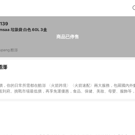
,139
Tamsaa 垃圾袋 白色 60L 3盒
商品已停售
upang 酷澎
 酷澎
天天低價，你的日常所需都在酷澎 〈火箭跨境〉〈火箭速配〉兩大服務，包羅國內
送到府。挑戰市場最低價，再享免運優惠，食品、保健、美妝、母嬰、服飾等
免運 加入WOW會員告別湊免運，火箭速配、火箭跨境優質選品不限金額快速配