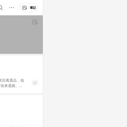
筆記
外數百萬選品，低
，快來選購。
送，想買就能買。