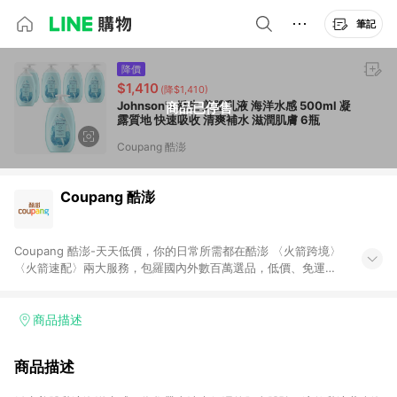
筆記
降價
$1,410
(降$1,410)
Johnson's 嬌生 美體乳液 海洋水感 500ml 凝
商品已停售
露質地 快速吸收 清爽補水 滋潤肌膚 6瓶
Coupang 酷澎
Coupang 酷澎
Coupang 酷澎-天天低價，你的日常所需都在酷澎 〈火箭跨境〉
〈火箭速配〉兩大服務，包羅國內外數百萬選品，低價、免運，
隔日出貨直送到府。挑戰市場最低價，再享免運優惠，食品、保
健、美妝、母嬰、服飾等，快來選購。 WOW！會員 無條件免運
加入WOW會員告別湊免運，火箭速配、火箭跨境優質選品不限金
商品描述
額快速配送，想買就能買。
商品描述