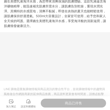
嬌生美體乳液海洋水感，為您帶來清爽保濕的肌膚體驗。這款乳液蘊含海
洋礦物精華，能迅速補充肌膚所需水分，讓肌膚告別乾燥，重現水潤光
澤。其獨特的水感質地，清爽不黏膩，即使在炎熱的夏天也能輕鬆使用，
讓肌膚保持舒適透氣。500ml大容量設計，全家皆可使用，給予您和家人
全天候的呵護。選擇嬌生美體乳液海洋水感，享受海洋般的清新滋潤，讓
肌膚煥發健康活力。
LINE 購物是匯集購物情報與商品資訊的整合性平台，並依購物情報中的趨勢與
風格做合作網路商家的延伸商品推薦，商品資料更新會有時間差，請務必點擊
商品至各合作網路商家，確認現售價與購物條件，一切資訊以合作廠商網頁為
商品已停售
準。
加入筆記
設定到價通知