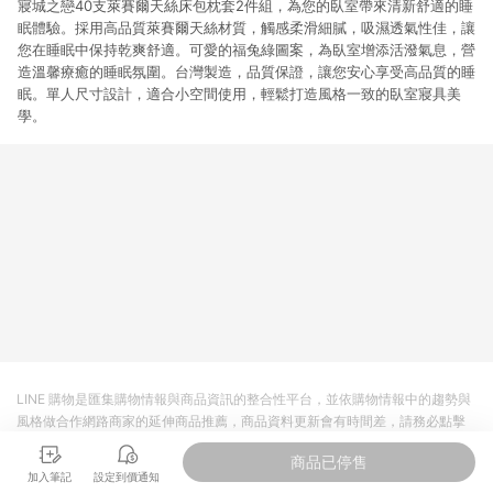
寢城之戀40支萊賽爾天絲床包枕套2件組，為您的臥室帶來清新舒適的睡
眠體驗。採用高品質萊賽爾天絲材質，觸感柔滑細膩，吸濕透氣性佳，讓
您在睡眠中保持乾爽舒適。可愛的福兔綠圖案，為臥室增添活潑氣息，營
造溫馨療癒的睡眠氛圍。台灣製造，品質保證，讓您安心享受高品質的睡
眠。單人尺寸設計，適合小空間使用，輕鬆打造風格一致的臥室寢具美
學。
LINE 購物是匯集購物情報與商品資訊的整合性平台，並依購物情報中的趨勢與
風格做合作網路商家的延伸商品推薦，商品資料更新會有時間差，請務必點擊
商品至各合作網路商家，確認現售價與購物條件，一切資訊以合作廠商網頁為
商品已停售
準。
加入筆記
設定到價通知