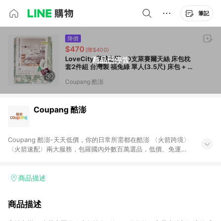
筆記
降價
$470
(降$400)
LoveCity 寢城之戀 40支萊賽爾天絲 床包枕
商品已停售
套2件組 台灣製 福兔綠 單人(3.5尺) 床包 + 被
套 + 枕套
Coupang 酷澎
Coupang 酷澎
Coupang 酷澎-天天低價，你的日常所需都在酷澎 〈火箭跨境〉
〈火箭速配〉兩大服務，包羅國內外數百萬選品，低價、免運，
隔日出貨直送到府。挑戰市場最低價，再享免運優惠，食品、保
健、美妝、母嬰、服飾等，快來選購。 WOW！會員 無條件免運
加入WOW會員告別湊免運，火箭速配、火箭跨境優質選品不限金
商品描述
額快速配送，想買就能買。
商品描述