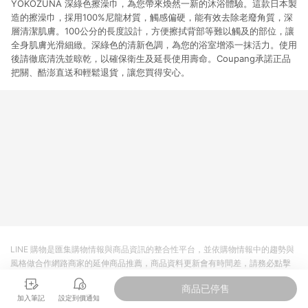
YOKOZUNA 深綠色擦澡巾，為您帶來煥然一新的沐浴體驗。這款日本製
造的擦澡巾，採用100%尼龍材質，觸感偏硬，能有效去除老廢角質，深
層清潔肌膚。100公分的長度設計，方便擦拭背部等難以觸及的部位，讓
全身肌膚光滑細緻。深綠色的清新色調，為您的浴室增添一抹活力。使用
後請徹底清洗並晾乾，以確保衛生及延長使用壽命。Coupang承諾正品
把關、酷澎直送和輕鬆退貨，讓您買得安心。
LINE 購物是匯集購物情報與商品資訊的整合性平台，並依購物情報中的趨勢與
風格做合作網路商家的延伸商品推薦，商品資料更新會有時間差，請務必點擊
商品至各合作網路商家，確認現售價與購物條件，一切資訊以合作廠商網頁為
商品已停售
準。
加入筆記
設定到價通知