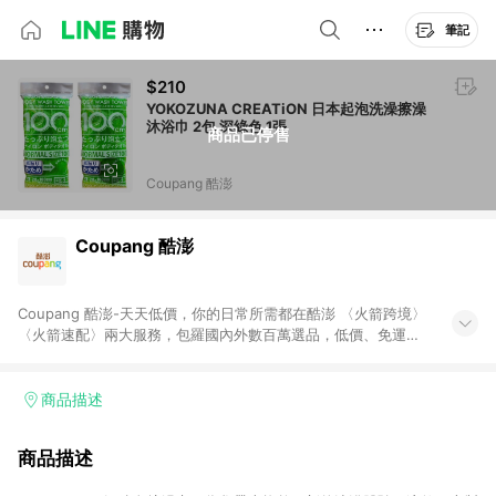
筆記
$210
YOKOZUNA CREATiON 日本起泡洗澡擦澡
沐浴巾 2包 深綠色 1張
商品已停售
Coupang 酷澎
Coupang 酷澎
Coupang 酷澎-天天低價，你的日常所需都在酷澎 〈火箭跨境〉
〈火箭速配〉兩大服務，包羅國內外數百萬選品，低價、免運，
隔日出貨直送到府。挑戰市場最低價，再享免運優惠，食品、保
健、美妝、母嬰、服飾等，快來選購。 WOW！會員 無條件免運
加入WOW會員告別湊免運，火箭速配、火箭跨境優質選品不限金
商品描述
額快速配送，想買就能買。
商品描述