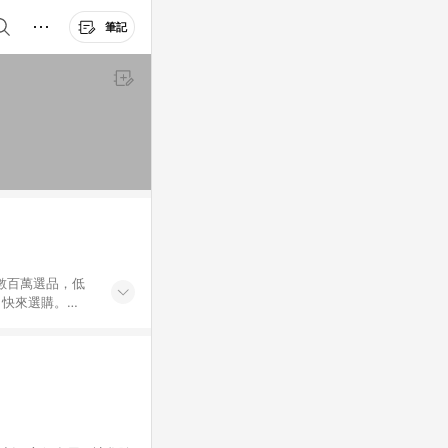
筆記
外數百萬選品，低
，快來選購。
送，想買就能買。