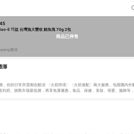
45
Chiao-E 巧益 台灣漁大豐收 鮪魚塊 70g 2包
商品已停售
upang 酷澎
 酷澎
天天低價，你的日常所需都在酷澎 〈火箭跨境〉〈火箭速配〉兩大服務，包羅國內
送到府。挑戰市場最低價，再享免運優惠，食品、保健、美妝、母嬰、服飾等
免運 加入WOW會員告別湊免運，火箭速配、火箭跨境優質選品不限金額快速配