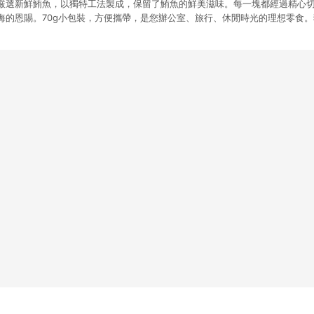
嚴選新鮮鮪魚，以獨特工法製成，保留了鮪魚的鮮美滋味。每一塊都經過精心
海的恩賜。70g小包裝，方便攜帶，是您辦公室、旅行、休閒時光的理想零食