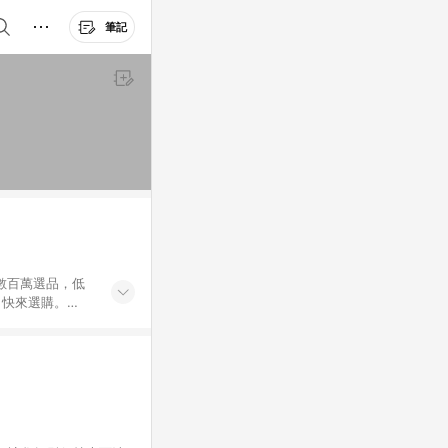
筆記
外數百萬選品，低
，快來選購。
送，想買就能買。