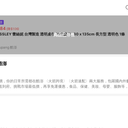
價
284
(降$106)
LASSLEY 蕾絲妮 台灣製造 透明桌巾 PVC桌布 180 x 135cm 長方型 透明色 1條
商品已停售
upang 酷澎
 酷澎
天天低價，你的日常所需都在酷澎 〈火箭跨境〉〈火箭速配〉兩大服務，包羅國內
送到府。挑戰市場最低價，再享免運優惠，食品、保健、美妝、母嬰、服飾等
免運 加入WOW會員告別湊免運，火箭速配、火箭跨境優質選品不限金額快速配