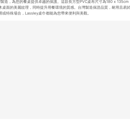
台灣製造，為您的餐桌提供卓越的保護。這款長方型PVC桌布尺寸為180 x 135
木桌面的美麗紋理，同時提升用餐環境的質感。台灣製造保證品質，耐用且易
或特殊場合，Lassley桌巾都能為您帶來便利與美觀。