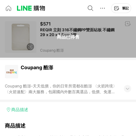
筆記
$571
REQIR 立刻 316不鏽鋼PP雙面砧板 不鏽鋼
29 x 20 x 1.5cm 1個
商品已停售
Coupang 酷澎
Coupang 酷澎
Coupang 酷澎-天天低價，你的日常所需都在酷澎 〈火箭跨境〉
〈火箭速配〉兩大服務，包羅國內外數百萬選品，低價、免運，
隔日出貨直送到府。挑戰市場最低價，再享免運優惠，食品、保
健、美妝、母嬰、服飾等，快來選購。 WOW！會員 無條件免運
加入WOW會員告別湊免運，火箭速配、火箭跨境優質選品不限金
商品描述
額快速配送，想買就能買。
商品描述