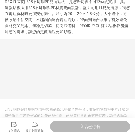
REQIR 立刻 316不鏽鋼PP雙面砧板，是您廚房裡不可或缺的實用工具。
這款砧板採用316不鏽鋼與PP材質雙面設計，堅固耐用且易於清潔，讓您
在處理食材時更加安心衛生。尺寸為29 x 20 x 1.5公分，大小適中，方
便收納不佔空間。不鏽鋼面適合處理肉類，PP面則適合蔬果，有效避免
食材交叉污染。無論是切菜、切肉或備料，REQIR 立刻 雙面砧板都能滿
足您的需求，讓您的烹飪過程更加順暢。
LINE 購物是匯集購物情報與商品資訊的整合性平台，並依購物情報中的趨勢與
風格做合作網路商家的延伸商品推薦，商品資料更新會有時間差，請務必點擊
商品至各合作網路商家，確認現售價與購物條件，一切資訊以合作廠商網頁為
商品已停售
準。
加入筆記
設定到價通知