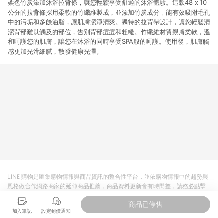
柔色竹炭添加沐浴拉背條，讓您輕鬆享受舒適的沐浴體驗。這款48 x 10
公分的拉背條採用柔軟的竹纖維製成，並添加竹炭成分，能有效吸附毛孔
中的污垢和多餘油脂，讓肌膚潔淨清爽。獨特的拉背帶設計，讓您輕鬆清
潔背部難以觸及的部位，告別背部痘痘和粗糙。竹纖維材質親膚柔軟，溫
和呵護您的肌膚，讓您在沐浴的同時享受SPA般的呵護。使用後，肌膚觸
感更加光滑細膩，散發健康光澤。
LINE 購物是匯集購物情報與商品資訊的整合性平台，並依購物情報中的趨勢與
風格做合作網路商家的延伸商品推薦，商品資料更新會有時間差，請務必點擊
商品至各合作網路商家，確認現售價與購物條件，一切資訊以合作廠商網頁為
商品已停售
準。
加入筆記
設定到價通知