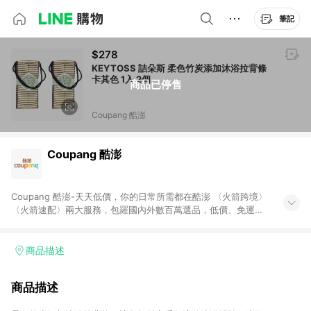
筆記
$278
KEYTOSS 詰朵斯 柔色竹炭添加沐浴拉背條
卡其色 1入 2個
商品已停售
Coupang 酷澎
Coupang 酷澎
Coupang 酷澎-天天低價，你的日常所需都在酷澎 〈火箭跨境〉
〈火箭速配〉兩大服務，包羅國內外數百萬選品，低價、免運，
隔日出貨直送到府。挑戰市場最低價，再享免運優惠，食品、保
健、美妝、母嬰、服飾等，快來選購。 WOW！會員 無條件免運
加入WOW會員告別湊免運，火箭速配、火箭跨境優質選品不限金
商品描述
額快速配送，想買就能買。
商品描述