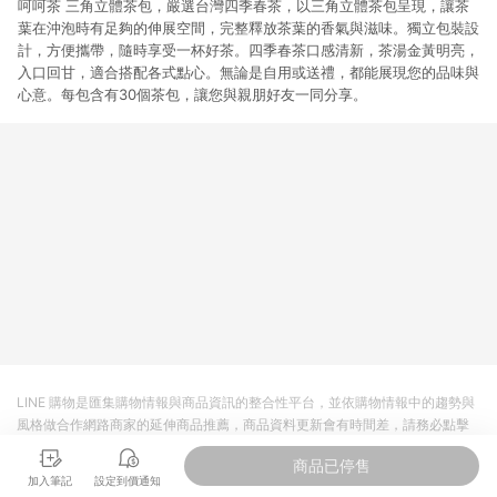
呵呵茶 三角立體茶包，嚴選台灣四季春茶，以三角立體茶包呈現，讓茶
葉在沖泡時有足夠的伸展空間，完整釋放茶葉的香氣與滋味。獨立包裝設
計，方便攜帶，隨時享受一杯好茶。四季春茶口感清新，茶湯金黃明亮，
入口回甘，適合搭配各式點心。無論是自用或送禮，都能展現您的品味與
心意。每包含有30個茶包，讓您與親朋好友一同分享。
LINE 購物是匯集購物情報與商品資訊的整合性平台，並依購物情報中的趨勢與
風格做合作網路商家的延伸商品推薦，商品資料更新會有時間差，請務必點擊
商品至各合作網路商家，確認現售價與購物條件，一切資訊以合作廠商網頁為
商品已停售
準。
加入筆記
設定到價通知