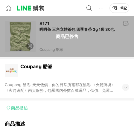
筆記
$171
呵呵茶 三角立體茶包 四季春茶 3g 1袋 30包
商品已停售
Coupang 酷澎
Coupang 酷澎
Coupang 酷澎-天天低價，你的日常所需都在酷澎 〈火箭跨境〉
〈火箭速配〉兩大服務，包羅國內外數百萬選品，低價、免運，
隔日出貨直送到府。挑戰市場最低價，再享免運優惠，食品、保
健、美妝、母嬰、服飾等，快來選購。 WOW！會員 無條件免運
加入WOW會員告別湊免運，火箭速配、火箭跨境優質選品不限金
商品描述
額快速配送，想買就能買。
商品描述