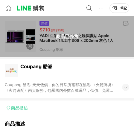
筆記
降價
$710
(降$190)
YADI 亞第 靜電吸附水之鏡保護貼 Apple
商品已停售
MacBook 14.2吋 308 x 202mm 灰色 1入
Coupang 酷澎
Coupang 酷澎
Coupang 酷澎-天天低價，你的日常所需都在酷澎 〈火箭跨境〉
〈火箭速配〉兩大服務，包羅國內外數百萬選品，低價、免運，
隔日出貨直送到府。挑戰市場最低價，再享免運優惠，食品、保
健、美妝、母嬰、服飾等，快來選購。 WOW！會員 無條件免運
加入WOW會員告別湊免運，火箭速配、火箭跨境優質選品不限金
商品描述
額快速配送，想買就能買。
商品描述