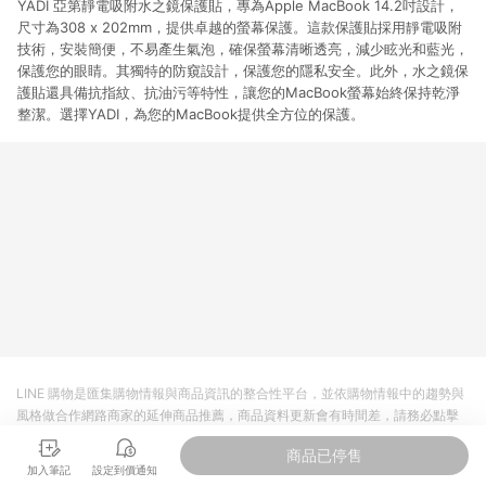
YADI 亞第靜電吸附水之鏡保護貼，專為Apple MacBook 14.2吋設計，
尺寸為308 x 202mm，提供卓越的螢幕保護。這款保護貼採用靜電吸附
技術，安裝簡便，不易產生氣泡，確保螢幕清晰透亮，減少眩光和藍光，
保護您的眼睛。其獨特的防窺設計，保護您的隱私安全。此外，水之鏡保
護貼還具備抗指紋、抗油污等特性，讓您的MacBook螢幕始終保持乾淨
整潔。選擇YADI，為您的MacBook提供全方位的保護。
LINE 購物是匯集購物情報與商品資訊的整合性平台，並依購物情報中的趨勢與
風格做合作網路商家的延伸商品推薦，商品資料更新會有時間差，請務必點擊
商品至各合作網路商家，確認現售價與購物條件，一切資訊以合作廠商網頁為
商品已停售
準。
加入筆記
設定到價通知