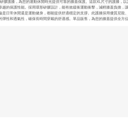
斯環形矽膠護膝，為您的運動休閒時光提供可靠的膝蓋保護。這款XL尺寸的護膝，
卓越的保護性能。採用環形矽膠設計，能有效緩衝運動衝擊，減輕膝蓋負擔，
論是日常休閒還是運動健身，都能提供舒適穩定的支撐。此護膝採用優質尼龍
的彈性和透氣性，確保長時間穿戴的舒適感。單品販售，為您的膝蓋提供全方