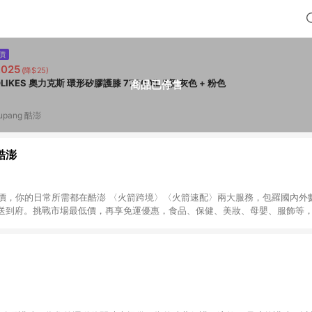
價
,025
(降$25)
AOLIKES 奧力克斯 環形矽膠護膝 7730 XL 5個 灰色 + 粉色
商品已停售
upang 酷澎
 酷澎
天天低價，你的日常所需都在酷澎 〈火箭跨境〉〈火箭速配〉兩大服務，包羅國內
送到府。挑戰市場最低價，再享免運優惠，食品、保健、美妝、母嬰、服飾等
免運 加入WOW會員告別湊免運，火箭速配、火箭跨境優質選品不限金額快速配