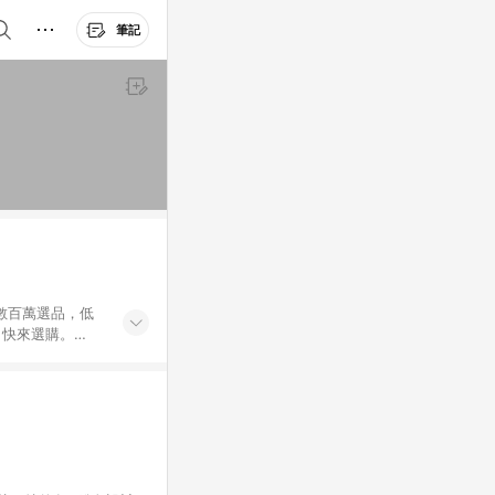
筆記
外數百萬選品，低
，快來選購。
送，想買就能買。