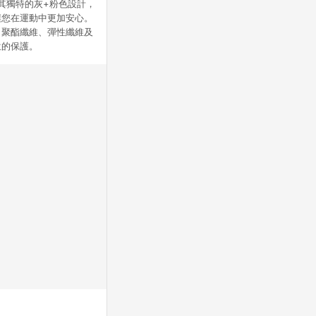
以其獨特的灰+粉色設計，
讓您在運動中更加安心。
、聚酯纖維、彈性纖維及
位的保護。