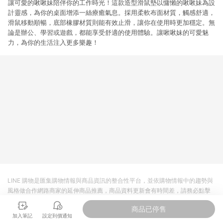
讓可愛的啾啾妹陪伴你的工作時光！這款造型滑鼠墊以慵懶的啾啾妹為設
計靈感，為你的桌面增添一絲療癒氣息。採用柔軟布面材質，觸感舒適，
滑鼠移動順暢，底部橡膠材質則能有效止滑，讓你在使用時更加穩定。無
論是辦公、學習或遊戲，都能享受舒適的使用體驗。讓啾啾妹的可愛魅
力，為你的生活注入更多樂趣！
LINE 購物是匯集購物情報與商品資訊的整合性平台，並依購物情報中的趨勢與
風格做合作網路商家的延伸商品推薦，商品資料更新會有時間差，請務必點擊
商品至各合作網路商家，確認現售價與購物條件，一切資訊以合作廠商網頁為
商品已停售
準。
加入筆記
設定到價通知