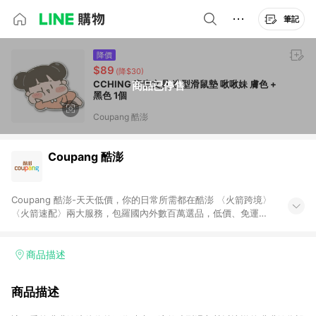
筆記
降價
$89
(降$30)
CCHING 青青文具 造型滑鼠墊 啾啾妹 膚色 +
商品已停售
黑色 1個
Coupang 酷澎
Coupang 酷澎
Coupang 酷澎-天天低價，你的日常所需都在酷澎 〈火箭跨境〉
〈火箭速配〉兩大服務，包羅國內外數百萬選品，低價、免運，
隔日出貨直送到府。挑戰市場最低價，再享免運優惠，食品、保
健、美妝、母嬰、服飾等，快來選購。 WOW！會員 無條件免運
加入WOW會員告別湊免運，火箭速配、火箭跨境優質選品不限金
商品描述
額快速配送，想買就能買。
商品描述