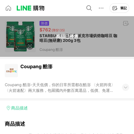
筆記
降價
$762
(降$135)
STARBUCKS 星巴克 派克市場烘焙咖啡豆 咖
商品已停售
啡豆(無研磨) 200g 3包
Coupang 酷澎
Coupang 酷澎
Coupang 酷澎-天天低價，你的日常所需都在酷澎 〈火箭跨境〉
〈火箭速配〉兩大服務，包羅國內外數百萬選品，低價、免運，
隔日出貨直送到府。挑戰市場最低價，再享免運優惠，食品、保
健、美妝、母嬰、服飾等，快來選購。 WOW！會員 無條件免運
加入WOW會員告別湊免運，火箭速配、火箭跨境優質選品不限金
商品描述
額快速配送，想買就能買。
商品描述