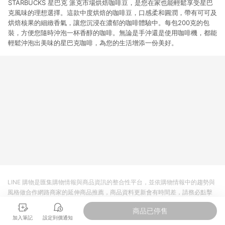
STARBUCKS 星巴克 派克市場烘焙咖啡豆，是您在家也能輕鬆享受星巴
克風味的理想選擇。這款中度烘焙的咖啡豆，口感柔和圓潤，帶有可可及
烘焙核果的細緻香氣，讓您沉浸在濃郁的咖啡體驗中。每包200克的包
裝，方便您隨時沖泡一杯香醇的咖啡。無論是手沖還是使用咖啡機，都能
輕鬆沖泡出美味的星巴克咖啡，為您的生活增添一份美好。
LINE 購物是匯集購物情報與商品資訊的整合性平台，並依購物情報中的趨勢與
風格做合作網路商家的延伸商品推薦，商品資料更新會有時間差，請務必點擊
商品至各合作網路商家，確認現售價與購物條件，一切資訊以合作廠商網頁為
商品已停售
準。
加入筆記
設定到價通知