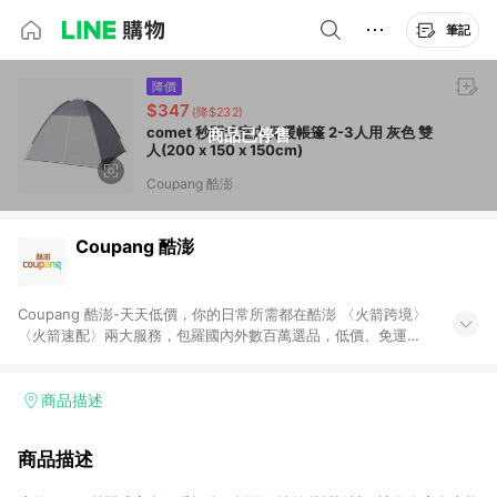
筆記
降價
$347
(降$232)
comet 秒開式室內保暖帳篷 2-3人用 灰色 雙
商品已停售
人(200 x 150 x 150cm)
Coupang 酷澎
Coupang 酷澎
Coupang 酷澎-天天低價，你的日常所需都在酷澎 〈火箭跨境〉
〈火箭速配〉兩大服務，包羅國內外數百萬選品，低價、免運，
隔日出貨直送到府。挑戰市場最低價，再享免運優惠，食品、保
健、美妝、母嬰、服飾等，快來選購。 WOW！會員 無條件免運
加入WOW會員告別湊免運，火箭速配、火箭跨境優質選品不限金
商品描述
額快速配送，想買就能買。
商品描述