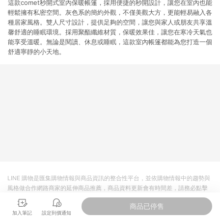
這款comet秒開式室內保暖帳篷，採用便捷的秒開設計，讓您在室內也能
輕鬆擁有私密空間。灰色系的簡約外觀，不僅美觀大方，更能輕易融入各
種居家風格。雙人尺寸設計，提供足夠的空間，讓您與家人或朋友共享溫
馨舒適的睡眠環境。採用聚酯纖維材質，保暖效果佳，讓您在寒冷天氣也
能享受溫暖。無論是閱讀、休息或睡眠，這款室內帳篷都能為您打造一個
舒適寧靜的小天地。
LINE 購物是匯集購物情報與商品資訊的整合性平台，並依購物情報中的趨勢與
風格做合作網路商家的延伸商品推薦，商品資料更新會有時間差，請務必點擊
商品至各合作網路商家，確認現售價與購物條件，一切資訊以合作廠商網頁為
商品已停售
準。
加入筆記
設定到價通知