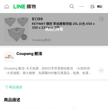
筆記
$1,199
KEYWAY 聯府 單抽屜整理箱 25L 白色 450 x
350 x 238mm 3個
商品已停售
Coupang 酷澎
Coupang 酷澎
Coupang 酷澎-天天低價，你的日常所需都在酷澎 〈火箭跨境〉
〈火箭速配〉兩大服務，包羅國內外數百萬選品，低價、免運，
隔日出貨直送到府。挑戰市場最低價，再享免運優惠，食品、保
健、美妝、母嬰、服飾等，快來選購。 WOW！會員 無條件免運
加入WOW會員告別湊免運，火箭速配、火箭跨境優質選品不限金
商品描述
額快速配送，想買就能買。
商品描述