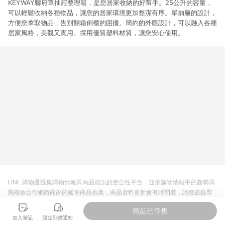
KEYWAY聯府單抽屜整理箱，是您居家收納的好幫手。25公升的容量，
可以輕鬆收納各種物品，讓您的居家環境更加整潔有序。單抽屜的設計，
方便您拿取物品，告別翻箱倒櫃的困擾。簡約的外觀設計，可以融入各種
居家風格，美觀又實用。採用優質塑料材質，讓您安心使用。
LINE 購物是匯集購物情報與商品資訊的整合性平台，並依購物情報中的趨勢與
風格做合作網路商家的延伸商品推薦，商品資料更新會有時間差，請務必點擊
商品至各合作網路商家，確認現售價與購物條件，一切資訊以合作廠商網頁為
商品已停售
準。
加入筆記
設定到價通知